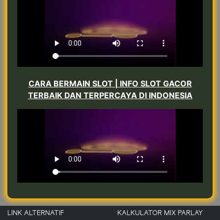
CARA BERMAIN SLOT | INFO SLOT GACOR
TERBAIK DAN TERPERCAYA DI INDONESIA
LINK ALTERNATIF
KALKULATOR MIX PARLAY