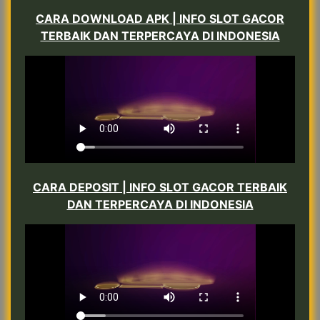
CARA DOWNLOAD APK | INFO SLOT GACOR
TERBAIK DAN TERPERCAYA DI INDONESIA
CARA DEPOSIT | INFO SLOT GACOR TERBAIK
DAN TERPERCAYA DI INDONESIA