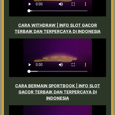
CARA WITHDRAW | INFO SLOT GACOR
TERBAIK DAN TERPERCAYA DI INDONESIA
CARA BERMAIN SPORTBOOK | INFO SLOT
GACOR TERBAIK DAN TERPERCAYA DI
INDONESIA