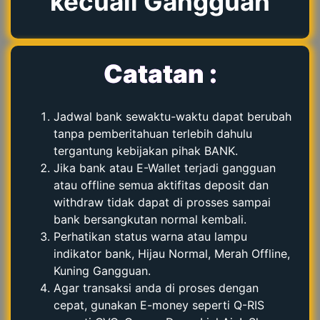
kecuali Gangguan
Catatan :
Jadwal bank sewaktu-waktu dapat berubah
tanpa pemberitahuan terlebih dahulu
tergantung kebijakan pihak BANK.
Jika bank atau E-Wallet terjadi gangguan
atau offline semua aktifitas deposit dan
withdraw tidak dapat di prosses sampai
bank bersangkutan normal kembali.
Perhatikan status warna atau lampu
indikator bank, Hijau Normal, Merah Offline,
Kuning Gangguan.
Agar transaksi anda di proses dengan
cepat, gunakan E-money seperti Q-RIS