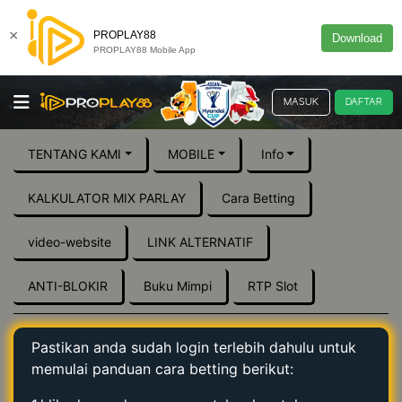
×
PROPLAY88
Download
PROPLAY88 Mobile App
MASUK
DAFTAR
TENTANG KAMI
MOBILE
Info
KALKULATOR MIX PARLAY
Cara Betting
video-website
LINK ALTERNATIF
ANTI-BLOKIR
Buku Mimpi
RTP Slot
Pastikan anda sudah login terlebih dahulu untuk
memulai panduan cara betting berikut: