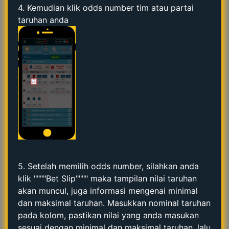
4. Kemudian klik odds number tim atau partai
taruhan anda
5. Setelah memilih odds number, silahkan anda
klik """"Bet Slip"""" maka tampilan nilai taruhan
akan muncul, juga informasi mengenai minimal
dan maksimal taruhan. Masukkan nominal taruhan
pada kolom, pastikan nilai yang anda masukan
sesuai dengan minimal dan maksimal taruhan, lalu