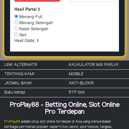
LINK ALTERNATIF
KALKULATOR MIX PARLAY
TENTANG KAMI
MOBILE
JADWAL BANK
ANTI-BLOKIR
Buku Mimpi
RTP Slot
ProPlay88 - Betting Online, Slot Online
Pro Terdepan
ProPlay88
adalah situs slot online terdepan di Asia yang menyediakan
berbagai permainan populer seperti live casino, sportsbook, tangkas,