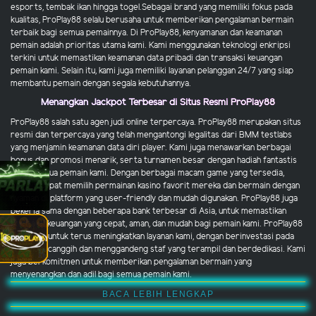
esports, tembak ikan hingga togel.Sebagai brand yang memiliki fokus pada
kualitas, ProPlay88 selalu berusaha untuk memberikan pengalaman bermain
terbaik bagi semua pemainnya. Di ProPlay88, kenyamanan dan keamanan
pemain adalah prioritas utama kami. Kami menggunakan teknologi enkripsi
terkini untuk memastikan keamanan data pribadi dan transaksi keuangan
pemain kami. Selain itu, kami juga memiliki layanan pelanggan 24/7 yang siap
membantu pemain dengan segala kebutuhannya.
Menangkan Jackpot Terbesar di Situs Resmi ProPlay88
ProPlay88 salah satu agen judi online terpercaya. ProPlay88 merupakan situs
resmi dan terpercaya yang telah mengantongi legalitas dari BMM testlabs
yang menjamin keamanan data diri player. Kami juga menawarkan berbagai
bonus dan promosi menarik, serta turnamen besar dengan hadiah fantastis
untuk semua pemain kami. Dengan berbagai macam game yang tersedia,
pemain dapat memilih permainan kasino favorit mereka dan bermain dengan
nyaman di platform yang user-friendly dan mudah digunakan. ProPlay88 juga
bekerja sama dengan beberapa bank terbesar di Asia, untuk memastikan
transaksi keuangan yang cepat, aman, dan mudah bagi pemain kami. ProPlay88
berusaha untuk terus meningkatkan layanan kami, dengan berinvestasi pada
teknologi canggih dan menggandeng staf yang terampil dan berdedikasi. Kami
juga berkomitmen untuk memberikan pengalaman bermain yang
menyenangkan dan adil bagi semua pemain kami.
BACA LEBIH LENGKAP