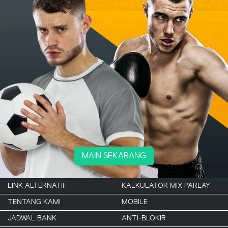
MAIN SEKARANG
LINK ALTERNATIF
KALKULATOR MIX PARLAY
TENTANG KAMI
MOBILE
JADWAL BANK
ANTI-BLOKIR